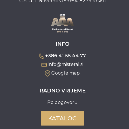
Cesta 11. Novembra 53+54, 8273 Krško
INFO
+386 41 55 44 77
info@misteral.si
Google map
RADNO VRIJEME
Po dogovoru
KATALOG