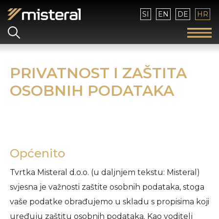
Izaberite vaš jezik
SI
EN
DE
HR
PRIVATNOST I ZAŠTITA
OSOBNIH PODATAKA
Općenito
Tvrtka Misteral d.o.o. (u daljnjem tekstu: Misteral)
svjesna je važnosti zaštite osobnih podataka, stoga
vaše podatke obrađujemo u skladu s propisima koji
uređuju zaštitu osobnih podataka. Kao voditelj