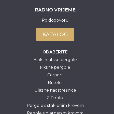
RADNO VRIJEME
Po dogovoru
KATALOG
ODABERITE
Bioklimatske pergole
Fiksne pergole
Carport
Brisolei
Ulazne nadstrešnice
ZIP roloi
Pergole s staklenim krovom
Pegole s platnenim krovom