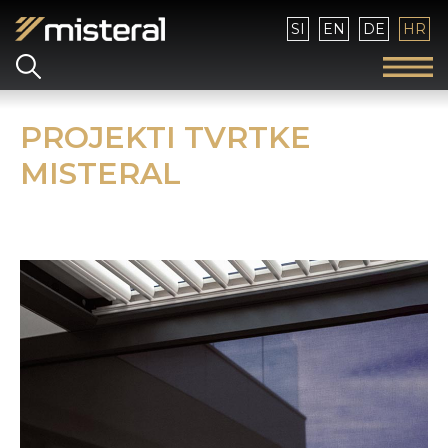
Izaberite vaš jezik
SI
EN
DE
HR
PROJEKTI TVRTKE
MISTERAL