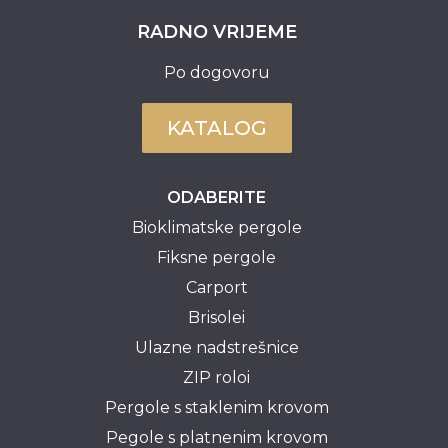
RADNO VRIJEME
Po dogovoru
KATALOG
ODABERITE
Bioklimatske pergole
Fiksne pergole
Carport
Brisolei
Ulazne nadstrešnice
ZIP roloi
Pergole s staklenim krovom
Pegole s platnenim krovom