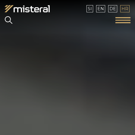
Izaberite vaš jezik
SI
EN
DE
HR