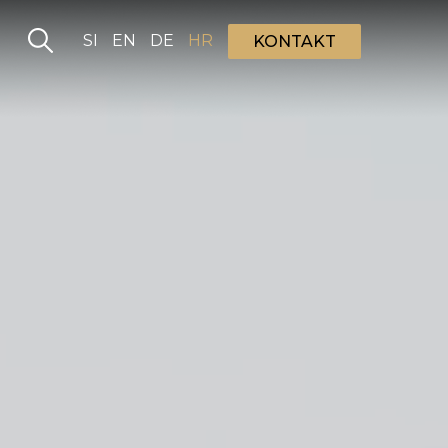
Izaberite vaš jezik
SI
EN
DE
HR
KONTAKT