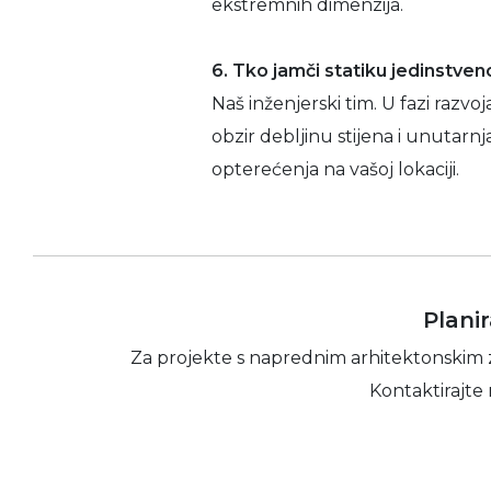
ekstremnih dimenzija.
6. Tko jamči statiku jedinstven
Naš inženjerski tim. U fazi razv
obzir debljinu stijena i unutarnj
opterećenja na vašoj lokaciji.
Plani
Za projekte s naprednim arhitektonskim 
Kontaktirajte 