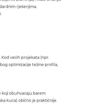
andardnim rješenjima.
.
n. Kod većih projekata (npr.
Zbog optimizacije težine profila,
e koji obuhvaćaju barem
ska kuća) obično je praktičnije