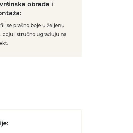
vršinska obrada i
ntaža:
fili se prašno boje u željenu
 boju i stručno ugrađuju na
ekt.
je: