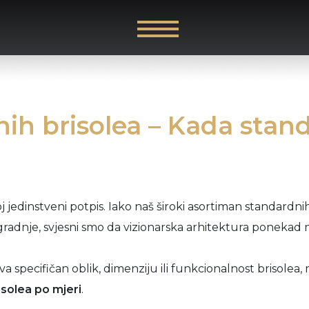
nih brisolea – Kada stand
oj jedinstveni potpis. Iako naš široki asortiman standardn
adnje, svjesni smo da vizionarska arhitektura ponekad
va specifičan oblik, dimenziju ili funkcionalnost brisolea,
isolea po mjeri
.