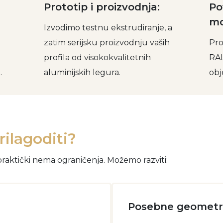
Prototip i proizvodnja:
Po
mo
Izvodimo testnu ekstrudiranje, a
zatim serijsku proizvodnju vaših
Pro
profila od visokokvalitetnih
RAL
.
aluminijskih legura.
obj
rilagoditi?
praktički nema ograničenja. Možemo razviti:
Posebne geometri