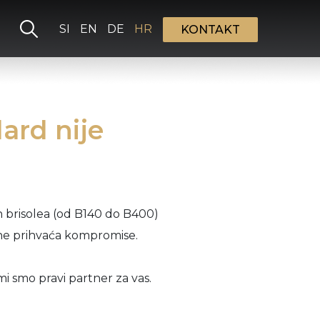
Izaberite vaš jezik
SI
EN
DE
HR
KONTAKT
ard nije
ih brisolea (od B140 do B400)
 ne prihvaća kompromise.
 mi smo pravi partner za vas.