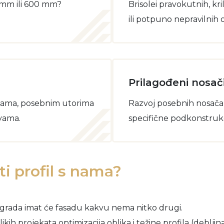
0 mm ili 600 mm?
Brisolei pravokutnih, kril
ili potpuno nepravilnih o
Prilagođeni nosači
rakama, posebnim utorima
Razvoj posebnih nosača 
tvama.
specifične podkonstrukc
iti profil s nama?
grada imat će fasadu kakvu nema nitko drugi.
ikih projekata optimizacija oblika i težine profila (debljin