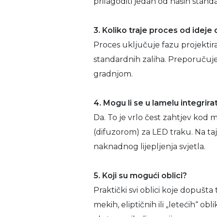
prilagoditi jedan od naših stan
3. Koliko traje proces od ideje
Proces uključuje fazu projektira
standardnih zaliha. Preporučuje
gradnjom.
4. Mogu li se u lamelu integrira
Da. To je vrlo čest zahtjev kod 
(difuzorom) za LED traku. Na taj 
naknadnog lijepljenja svjetla.
5. Koji su mogući oblici?
Praktički svi oblici koje dopušta
mekih, eliptičnih ili „letećih“ o