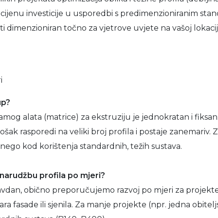
iti cijenu investicije u usporedbi s predimenzioniranim st
iti dimenzioniran točno za vjetrove uvjete na vašoj lokaciji
i
up?
 samog alata (matrice) za ekstruziju je jednokratan i fiksa
ošak rasporedi na veliki broj profila i postaje zanemariv. 
 nego kod korištenja standardnih, težih sustava.
a narudžbu profila po mjeri?
avdan, obično preporučujemo razvoj po mjeri za projekt
a fasade ili sjenila. Za manje projekte (npr. jedna obitelj