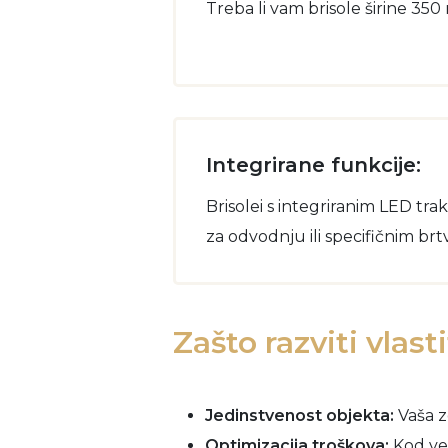
Treba li vam brisole širine 35
Integrirane funkcije:
Brisolei s integriranim LED t
za odvodnju ili specifičnim br
Zašto razviti vlast
Jedinstvenost objekta:
Vaša z
Optimizacija troškova:
Kod vel