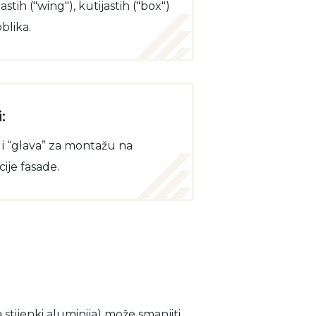
astih ("wing"), kutijastih ("box")
blika.
:
i “glava” za montažu na
ije fasade.
a stijenki aluminija) može smanjiti