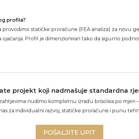
og profila?
oja provodimo statičke proračune (FEA analiza) za novu ge
a ojačanja. Profil je dimenzioniran tako da sigurno podnos
rate projekt koji nadmašuje standardna rje
zahtjevima nudimo kompletnu izradu brisolea po mjeri –
nas za individualni razvoj, statičke proračune i punu te
POŠALJITE UPIT