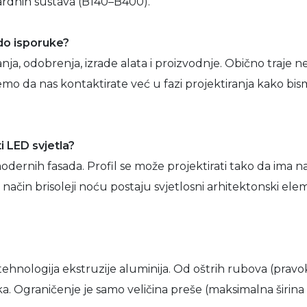
dardnih sustava (B140–B400).
 do isporuke?
nja, odobrenja, izrade alata i proizvodnje. Obično traje
mo da nas kontaktirate već u fazi projektiranja kako bis
ti LED svjetla?
modernih fasada. Profil se može projektirati tako da ima
način brisoleji noću postaju svjetlosni arhitektonski elemen
 tehnologija ekstruzije aluminija. Od oštrih rubova (pravok
blika. Ograničenje je samo veličina preše (maksimalna širin