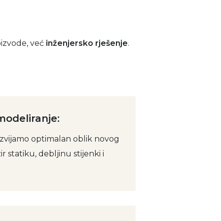
oizvode, već
inženjersko rješenje
.
modeliranje:
azvijamo optimalan oblik novog
r statiku, debljinu stijenki i