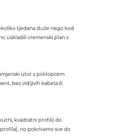
 nekoliko tjedana duže nego kod
mo uskladili vremenski plan s
 namjenski utor s poklopcem
t, bez vidljivih kabela ili
utni, kvadratni profili) do
a profila), no pokrivamo sve do