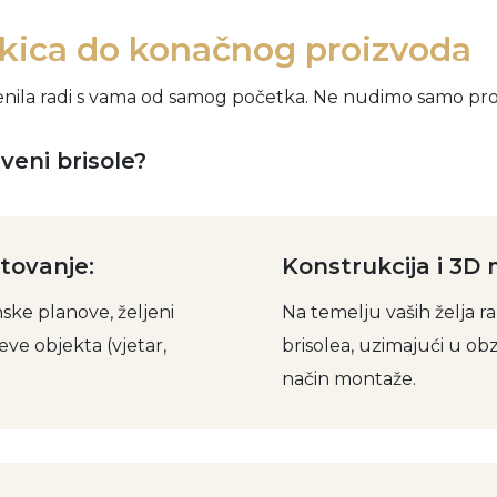
skica do konačnog proizvoda
sjenila radi s vama od samog početka. Ne nudimo samo pr
veni brisole?
etovanje:
Konstrukcija i 3D 
ke planove, željeni
Na temelju vaših želja r
jeve objekta (vjetar,
brisolea, uzimajući u obzi
način montaže.