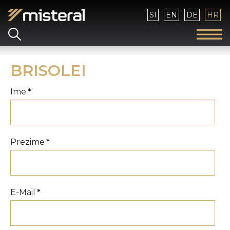
Izaberite vaš jezik
SI
EN
DE
HR
BRISOLEI
Ime
*
Prezime
*
E-Mail
*