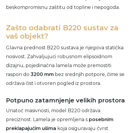
beskompromisnu zaštitu od topline i nepogoda.
Zašto odabrati B220 sustav za
vaš objekt?
Glavna prednost B220 sustava je njegova statička
nosivost. Zahvaljujući robusnom elipsoidnom
dizajnu, pojedinačna lamela može premostiti
raspon do
3200 mm
bez srednjih potpore, čime se
održava čist i otvoren pogled iz prostora.
Potpuno zatamnjenje velikih prostora
Unatoč masivnosti, model B220 održava
preciznost. Lamela je opremljena s
posebnim
preklapajućim ušima
koja osiguravaju čvrst