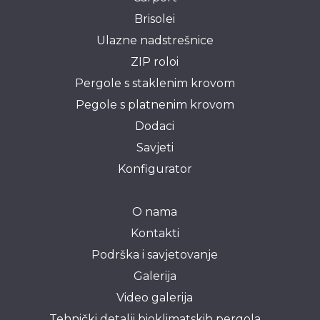
Brisolei
Ulazne nadstrešnice
ZIP roloi
Pergole s staklenim krovom
Pegole s platnenim krovom
Dodaci
Savjeti
Konfigurator
O nama
Kontakti
Podrška i savjetovanje
Galerija
Video galerija
Tehnički detalji bioklimatskih pergola