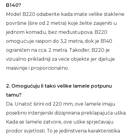
B140?
Model B220 odaberite kada imate velike staklene
površine (šire od 2 metra) koje želite zasjeniti u
jednom komadu, bez međustupova. B220
omogućuje raspon do 3,2 metra, dok je B140
ograničen na cca. 2 metra. Također, B220 je
vizualno prikladniji za veće objekte jer djeluje
masivnije i proporcionalno.
2. Omogućuju li tako velike lamele potpunu
tamu?
Da. Unatoč širini od 220 mm, ove lamele imaju
posebno inženjerski dizajnirana preklapajuća uška.
Kada se lamele zatvore, ove uške sprječavaju
prodor svjetlosti. To je jedinstvena karakteristika