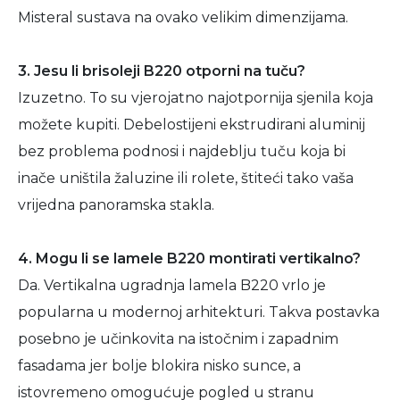
Misteral sustava na ovako velikim dimenzijama.
3. Jesu li brisoleji B220 otporni na tuču?
Izuzetno. To su vjerojatno najotpornija sjenila koja
možete kupiti. Debelostijeni ekstrudirani aluminij
bez problema podnosi i najdeblju tuču koja bi
inače uništila žaluzine ili rolete, štiteći tako vaša
vrijedna panoramska stakla.
4. Mogu li se lamele B220 montirati vertikalno?
Da. Vertikalna ugradnja lamela B220 vrlo je
popularna u modernoj arhitekturi. Takva postavka
posebno je učinkovita na istočnim i zapadnim
fasadama jer bolje blokira nisko sunce, a
istovremeno omogućuje pogled u stranu