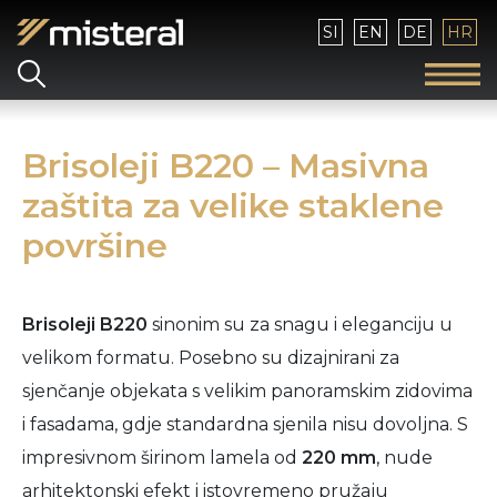
Izaberite vaš jezik
SI
EN
DE
HR
Brisoleji B220 – Masivna
zaštita za velike staklene
površine
Brisoleji B220
sinonim su za snagu i eleganciju u
velikom formatu. Posebno su dizajnirani za
sjenčanje objekata s velikim panoramskim zidovima
i fasadama, gdje standardna sjenila nisu dovoljna. S
impresivnom širinom lamela od
220 mm
, nude
arhitektonski efekt i istovremeno pružaju