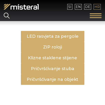
Izaberite vaš jezik
SI
EN
DE
HR
LED rasvjeta za pergole
ZIP roloji
Klizne staklene stijene
Pričvršćivanje stuba
Pričvršćivanje na objekt