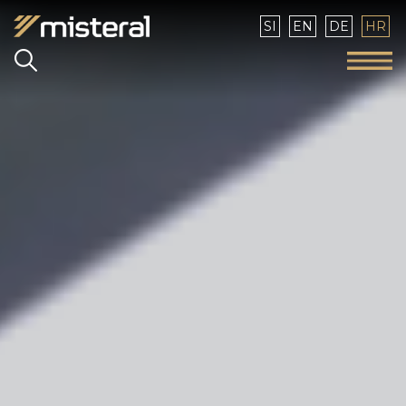
Izaberite vaš jezik
SI
EN
DE
HR