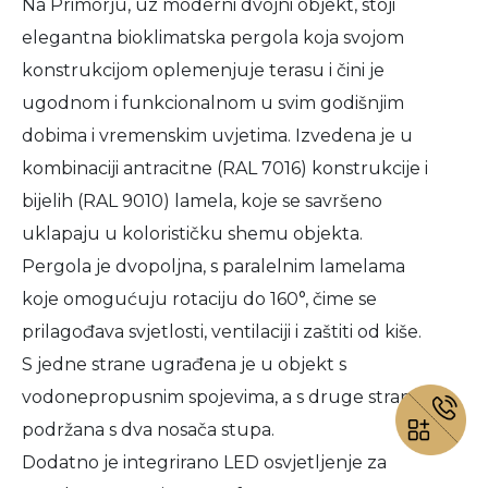
Na Primorju, uz moderni dvojni objekt, stoji
elegantna bioklimatska pergola koja svojom
konstrukcijom oplemenjuje terasu i čini je
ugodnom i funkcionalnom u svim godišnjim
dobima i vremenskim uvjetima. Izvedena je u
kombinaciji antracitne (RAL 7016) konstrukcije i
bijelih (RAL 9010) lamela, koje se savršeno
uklapaju u kolorističku shemu objekta.
Pergola je dvopoljna, s paralelnim lamelama
koje omogućuju rotaciju do 160°, čime se
prilagođava svjetlosti, ventilaciji i zaštiti od kiše.
S jedne strane ugrađena je u objekt s
vodonepropusnim spojevima, a s druge strane
podržana s dva nosača stupa.
Dodatno je integrirano LED osvjetljenje za