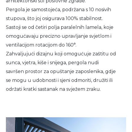
arhitektonski stil poslovne zgrade.
Pergola je samostojeća, podržana s 10 nosivih
stupova, što joj osigurava 100% stabilnost.
Sastoji se od četiri polja paralelnih lamela, koje
omogućavaju precizno upravljanje svjetlom i
ventilacijom rotacijom do 160°.
Zahvaljujući dizajnu koji omogućuje zaštitu od
sunca, vjetra, kiše i snijega, pergola nudi
savršen prostor za opuštanje zaposlenika, gdje
se mogu u udobnosti i sjeni odmoriti, družiti ili
održati kratki sastanak na svježem zraku.