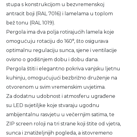
stupa s konstrukcijom u bezvremenskoj
antracit boji (RAL 7016) i lamelama u toplom
bež tonu (RAL 1019).
Pergola ima dva polja rotirajućih lamela koje
omogućuju rotaciju do 160°, što osigurava
optimalnu regulaciju sunca, sjene i ventilacije
ovisno o godišnjem dobu i dobu dana.
Pergola štiti i elegantno pokriva vanjsku ljetnu
kuhinju, omogućujući bezbrižno druženje na
otvorenom u svim vremenskim uvjetima.
Za dodatnu udobnost i atmosferu ugrađene
su LED svjetiljke koje stvaraju ugodnu
ambijentalnu rasvjetu u večernjim satima, te
ZIP screen roloji na tri strane koji štite od vjetra,
sunca i znatiželjnijih pogleda, a istovremeno