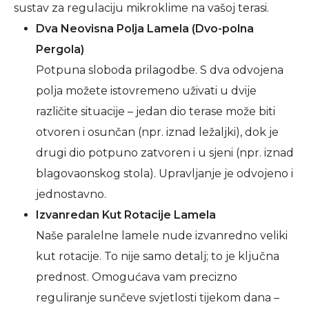
sustav za regulaciju mikroklime na vašoj terasi.
Dva Neovisna Polja Lamela (Dvo-polna
Pergola)
Potpuna sloboda prilagodbe. S dva odvojena
polja možete istovremeno uživati u dvije
različite situacije – jedan dio terase može biti
otvoren i osunčan (npr. iznad ležaljki), dok je
drugi dio potpuno zatvoren i u sjeni (npr. iznad
blagovaonskog stola). Upravljanje je odvojeno i
jednostavno.
Izvanredan Kut Rotacije Lamela
Naše paralelne lamele nude izvanredno veliki
kut rotacije. To nije samo detalj; to je ključna
prednost. Omogućava vam precizno
reguliranje sunčeve svjetlosti tijekom dana –