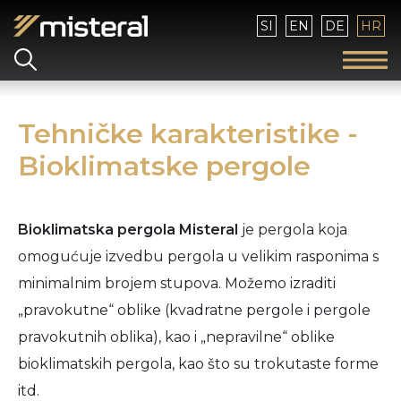
Izaberite vaš jezik
SI
EN
DE
HR
Tehničke karakteristike -
Bioklimatske pergole
Bioklimatska pergola Misteral
je pergola koja
omogućuje izvedbu pergola u velikim rasponima s
minimalnim brojem stupova. Možemo izraditi
„pravokutne“ oblike (kvadratne pergole i pergole
pravokutnih oblika), kao i „nepravilne“ oblike
bioklimatskih pergola, kao što su trokutaste forme
itd.