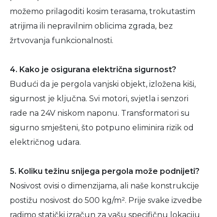
možemo prilagoditi kosim terasama, trokutastim
atrijima ili nepravilnim oblicima zgrada, bez
žrtvovanja funkcionalnosti.
4. Kako je osigurana električna sigurnost?
Budući da je pergola vanjski objekt, izložena kiši,
sigurnost je ključna. Svi motori, svjetla i senzori
rade na 24V niskom naponu. Transformatori su
sigurno smješteni, što potpuno eliminira rizik od
električnog udara.
5. Koliku težinu snijega pergola može podnijeti?
Nosivost ovisi o dimenzijama, ali naše konstrukcije
postižu nosivost do 500 kg/m². Prije svake izvedbe
radimo statički izračun za vašu specifičnu lokaciju