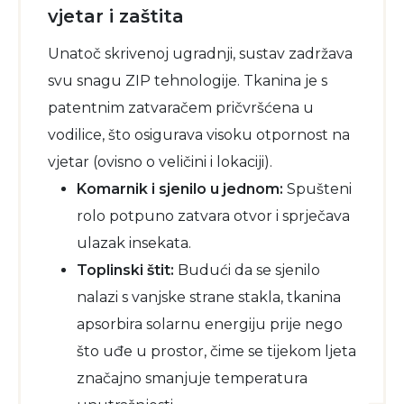
vjetar i zaštita
Unatoč skrivenoj ugradnji, sustav zadržava
svu snagu ZIP tehnologije. Tkanina je s
patentnim zatvaračem pričvršćena u
vodilice, što osigurava visoku otpornost na
vjetar (ovisno o veličini i lokaciji).
Komarnik i sjenilo u jednom:
Spušteni
rolo potpuno zatvara otvor i sprječava
ulazak insekata.
Toplinski štit:
Budući da se sjenilo
nalazi s vanjske strane stakla, tkanina
apsorbira solarnu energiju prije nego
što uđe u prostor, čime se tijekom ljeta
značajno smanjuje temperatura