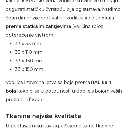
Iako je kaseta skrivena, vodilice su vidljive i moraju
osigurati statičku čvrstoću cijelog sustava. Nudimo
četiri dimenzije vertikalnih vodilica koje se
biraju
prema statičkim zahtjevima
(veličina roloa i
opterećenje vjetrom):
33 x 53 mm
33 x 110 mm
33 x 130 mm
33 x 150 mm
Vodilice i završna letva se boje prema
RAL karti
boja
kako bi se u potpunosti uklopile s bojom vaših
prozora ili fasade.
Tkanine najviše kvalitete
U podfasadni sustav ugrađujemo samo tkanine