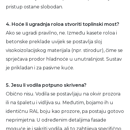
pristup ostane slobodan.
4. Hoće li ugradnja roloa stvoriti toplinski most?
Ako se ugradi pravilno, ne. Između kasete roloa i
betonske preklade uvijek se postavlja sloj
visokoizolacijskog materijala (npr. stirodur), čime se
sprječava prodor hladnoće u unutrašnjost. Sustav
je prikladan i za pasivne kuće.
5. Jesu li vodila potpuno skrivena?
Obično nisu. Vodila se postavljaju na okvir prozora
ili na špaletu i vidljiva su. Međutim, bojamo ih u
identičnu RAL boju kao prozore, pa postaju gotovo
neprimjetna. U određenim detaljima fasade
moguće je i sakriti vodila, ali to zahtijeva specifično