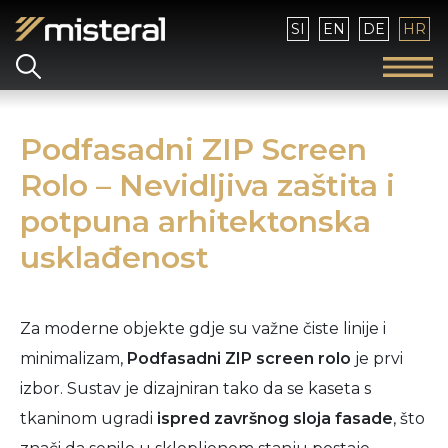
Izaberite vaš jezik
SI
EN
DE
HR
Podfasadni ZIP Screen
Rolo – Nevidljiva zaštita i
potpuna arhitektonska
usklađenost
Za moderne objekte gdje su važne čiste linije i
minimalizam,
Podfasadni ZIP screen rolo
je prvi
izbor. Sustav je dizajniran tako da se kaseta s
tkaninom ugradi
ispred završnog sloja fasade
, što