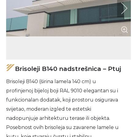
Brisoleji B140 nadstrešnica – Ptuj
Brisoleji B140 (širina lamela 140 cm) u
profinjenoj bijeloj boji RAL 9010 elegantan su i
funkcionalan dodatak, koji prostoru osigurava
svijetao, moderan izgled te estetski
nadopunjuje arhitekturu terase ili objekta.
Posebnost ovih brisoleja su zavarene lamele u
kutu, koje stvaraju čvrstu i stabilnu