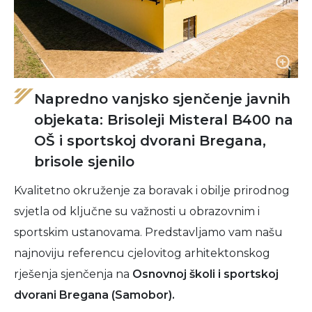
Napredno vanjsko sjenčenje javnih
objekata: Brisoleji Misteral B400 na
OŠ i sportskoj dvorani Bregana,
brisole sjenilo
Kvalitetno okruženje za boravak i obilje prirodnog
svjetla od ključne su važnosti u obrazovnim i
sportskim ustanovama. Predstavljamo vam našu
najnoviju referencu cjelovitog arhitektonskog
rješenja sjenčenja na
Osnovnoj školi i sportskoj
dvorani Bregana (Samobor).