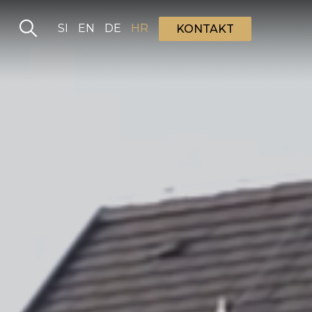
Izaberite vaš jezik
SI
EN
DE
HR
KONTAKT