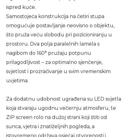
ispred kuće.
Samostojeća konstrukcija na četiri stupa
omogućuje postavljanje neovisno o objektu,
što pruža veću slobodu pri pozicioniranju u
prostoru. Dva polja paralelnih lamela s
nagibom do 160° pružaju potpunu
prilagodljivost – za optimalno sjenčenje,
svjetlost i prozračivanje u svim vremenskim
uvjetima.
Za dodatnu udobnost ugrađena su LED svjetla
koja stvaraju ugodnu večernju atmosferu, te
ZIP screen rolo na dužoj strani koji štiti od
sunca, vjetra i znatiželjnih pogleda, a
istovremeno održava osjećaj otvorenosti i