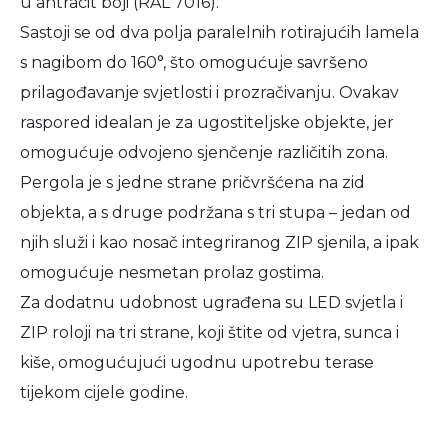
u antracit boji (RAL 7016).
Sastoji se od dva polja paralelnih rotirajućih lamela
s nagibom do 160°, što omogućuje savršeno
prilagođavanje svjetlosti i prozračivanju. Ovakav
raspored idealan je za ugostiteljske objekte, jer
omogućuje odvojeno sjenčenje različitih zona.
Pergola je s jedne strane pričvršćena na zid
objekta, a s druge podržana s tri stupa – jedan od
njih služi i kao nosač integriranog ZIP sjenila, a ipak
omogućuje nesmetan prolaz gostima.
Za dodatnu udobnost ugrađena su LED svjetla i
ZIP roloji na tri strane, koji štite od vjetra, sunca i
kiše, omogućujući ugodnu upotrebu terase
tijekom cijele godine.