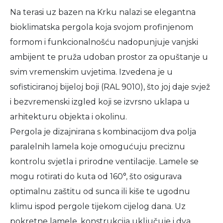
Na terasi uz bazen na Krku nalazi se elegantna
bioklimatska pergola koja svojom profinjenom
formom i funkcionalnošću nadopunjuje vanjski
ambijent te pruža udoban prostor za opuštanje u
svim vremenskim uvjetima. Izvedena je u
sofisticiranoj bijeloj boji (RAL 9010), što joj daje svjež
i bezvremenski izgled koji se izvrsno uklapa u
arhitekturu objekta i okolinu.
Pergola je dizajnirana s kombinacijom dva polja
paralelnih lamela koje omogućuju preciznu
kontrolu svjetla i prirodne ventilacije. Lamele se
mogu rotirati do kuta od 160°, što osigurava
optimalnu zaštitu od sunca ili kiše te ugodnu
klimu ispod pergole tijekom cijelog dana. Uz
pokretne lamele, konstrukcija uključuje i dva