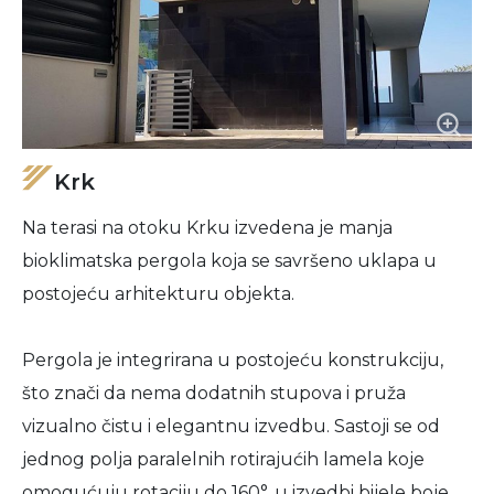
Krk
Na terasi na otoku Krku izvedena je manja
bioklimatska pergola koja se savršeno uklapa u
postojeću arhitekturu objekta.
Pergola je integrirana u postojeću konstrukciju,
što znači da nema dodatnih stupova i pruža
vizualno čistu i elegantnu izvedbu. Sastoji se od
jednog polja paralelnih rotirajućih lamela koje
omogućuju rotaciju do 160°, u izvedbi bijele boje