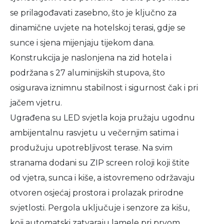
se prilagođavati zasebno, što je ključno za
dinamične uvjete na hotelskoj terasi, gdje se
sunce i sjena mijenjaju tijekom dana.
Konstrukcija je naslonjena na zid hotela i
podržana s 27 aluminijskih stupova, što
osigurava iznimnu stabilnost i sigurnost čak i pri
jačem vjetru.
Ugrađena su LED svjetla koja pružaju ugodnu
ambijentalnu rasvjetu u večernjim satima i
produžuju upotrebljivost terase. Na svim
stranama dodani su ZIP screen roloji koji štite
od vjetra, sunca i kiše, a istovremeno održavaju
otvoren osjećaj prostora i prolazak prirodne
svjetlosti. Pergola uključuje i senzore za kišu,
koji automatski zatvaraju lamele pri prvom