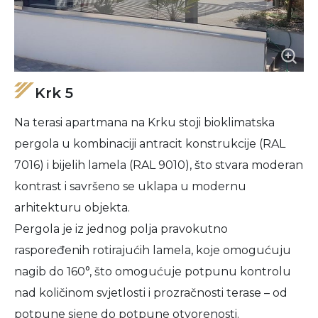
Krk 5
Na terasi apartmana na Krku stoji bioklimatska
pergola u kombinaciji antracit konstrukcije (RAL
7016) i bijelih lamela (RAL 9010), što stvara moderan
kontrast i savršeno se uklapa u modernu
arhitekturu objekta.
Pergola je iz jednog polja pravokutno
raspoređenih rotirajućih lamela, koje omogućuju
nagib do 160°, što omogućuje potpunu kontrolu
nad količinom svjetlosti i prozračnosti terase – od
potpune sjene do potpune otvorenosti.