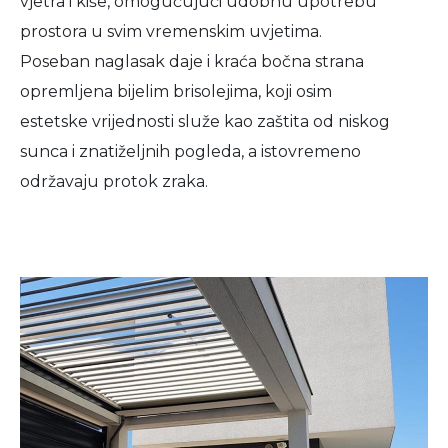
vjetra i kiše, omogućujući udobnu upotrebu
prostora u svim vremenskim uvjetima.
Poseban naglasak daje i kraća bočna strana
opremljena bijelim brisolejima, koji osim
estetske vrijednosti služe kao zaštita od niskog
sunca i znatiželjnih pogleda, a istovremeno
održavaju protok zraka.