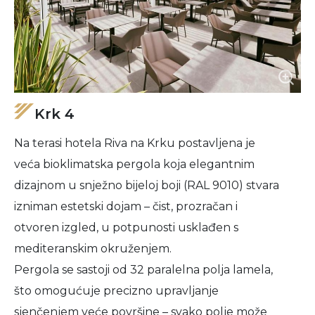
Krk 4
Na terasi hotela Riva na Krku postavljena je
veća bioklimatska pergola koja elegantnim
dizajnom u snježno bijeloj boji (RAL 9010) stvara
izniman estetski dojam – čist, prozračan i
otvoren izgled, u potpunosti usklađen s
mediteranskim okruženjem.
Pergola se sastoji od 32 paralelna polja lamela,
što omogućuje precizno upravljanje
sjenčenjem veće površine – svako polje može