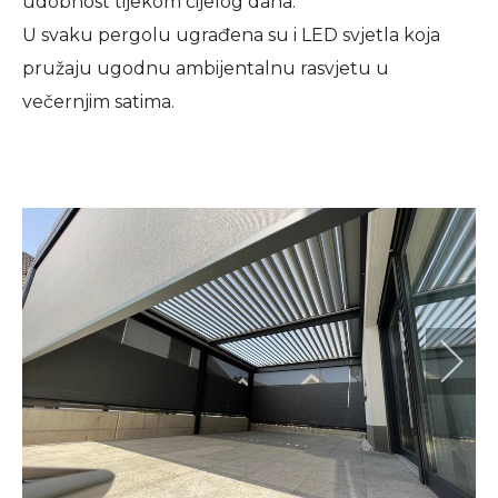
udobnost tijekom cijelog dana.
U svaku pergolu ugrađena su i LED svjetla koja
pružaju ugodnu ambijentalnu rasvjetu u
večernjim satima.