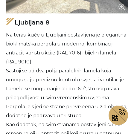
Ljubljana 8
Na terasi kuće u Ljubljani postavljena je elegantna
bioklimatska pergola u modernoj kombinaciji
antracit konstrukcije (RAL 7016) i bijelih lamela
(RAL 9010).
Sastoji se od dva polja paralelnih lamela koja
omogućuju preciznu kontrolu svjetla i ventilacije.
Lamele se mogu naginjati do 160°, što osigurava
prilagodljivost u svim vremenskim uvjetima.
Pergola je s jedne strane pričvršćena u zid objekta,
dodatno je podržavaju tri stupa.
Kao dodatak, na svim stranama postavljeni su ZIP
screen roloji u antracit boji koji pružaju potpunu