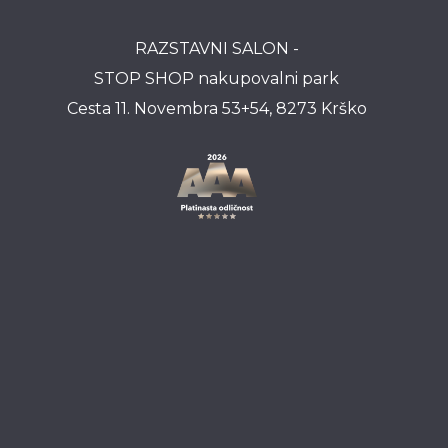
RAZSTAVNI SALON -
STOP SHOP nakupovalni park
Cesta 11. Novembra 53+54, 8273 Krško
INFO
+386 41 55 44 77
+386 41 659 659
info@misteral.si
Google map