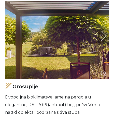
Grosuplje
Dvopoljna bioklimatska lamelna pergola u
elegantnoj RAL 7016 (antracit) boji, pričvršćena
na zid objekta i podržana s dva stupa.